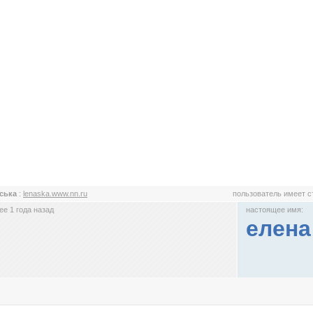
ська
:
lenaska.www.nn.ru
пользователь имеет 
е 1 года назад
настоящее имя:
елена