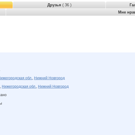
Друзья
( 36 )
Га
Мне нра
а
ижегородская обл.
,
Нижний Новгород
,
Нижегородская обл.
,
Нижний Новгород
зано
ны