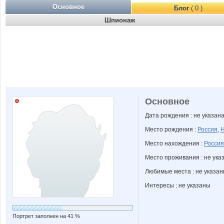
Основное
Блог
( 0 )
Шпионаж
Основное
Дата рождения : не указан
Место рождения :
Россия
,
Н
Место нахождения :
Россия
Место проживания : не ука
Любимые места : не указа
Интересы : не указаны
Портрет заполнен на 41 %