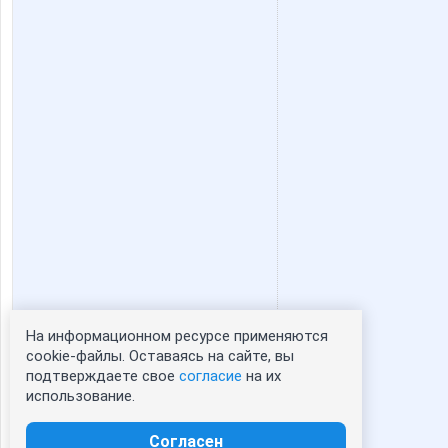
На информационном ресурсе применяются
Статистика портрета:
cookie-файлы. Оставаясь на сайте, вы
подтверждаете свое
согласие
на их
сейчас просматривают портрет - 0
использование.
зарегистрированные пользователи
посетившие портрет за 7 дней - 1
Согласен